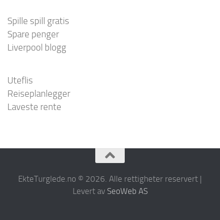
Spille spill gratis
Spare penger
Liverpool blogg
Uteflis
Reiseplanlegger
Laveste rente
EkteTurglede.no © 2026. Alle rettigheter reservert |
Levert av
SeoWeb AS