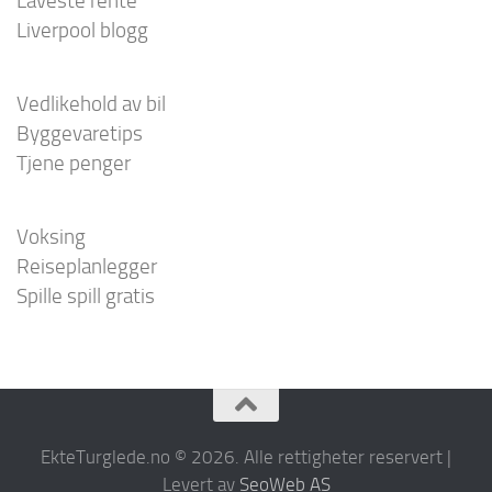
Laveste rente
Liverpool blogg
Vedlikehold av bil
Byggevaretips
Tjene penger
Voksing
Reiseplanlegger
Spille spill gratis
EkteTurglede.no © 2026. Alle rettigheter reservert |
Levert av
SeoWeb AS