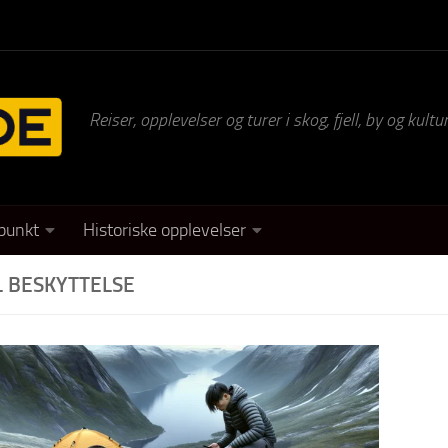
Reiser, opplevelser og turer i skog, fjell, by og kul
punkt
Historiske opplevelser
 BESKYTTELSE