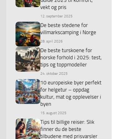
vekt og pris
12. september 2025
De beste stedene for
villmarkscamping i Norge
28. april 2026
De beste turskoene for
norske forhold i 2025: test,
tips og toppmodeller
24. oktober 2025
10 europeiske byer perfekt
for helgetur – oppdag
kultur, mat og opplevelser i
byen
15. august 2025
Tips til billige reiser: Slik
finner du de beste
tilbudene med prisvarsler