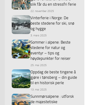
slik får du en stressfri ferie
22. november 2025
Vinterferie i Norge: De
beste stedene for ski, snø
og hygge
3. mars 2025
Sommer i alpene: Beste
stedene for natur og
eventyr – tips og
høydepunkter for reiser
25. mai 2025
Oppdag de beste tingene å
gjøre i tønsberg – din guide
til en historisk perle
13. mai 2025
Sunnmørsalpene : utforsk
de majestetiske