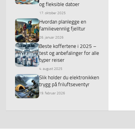
og fleksible datoer
17. oktober 2025
Hvordan planlegge en
familievennlig fjelltur
26. januar 2026
Beste koffertene i 2025 –
test og anbefalinger for alle
typer reiser
4. august 2025
Slik holder du elektronikken
trygg på friluftseventyr
19. februar 2026