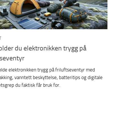
T
holder du elektronikken trygg på
tseventyr
olde elektronikken trygg på friluftseventyr med
kking, vanntett beskyttelse, batteritips og digitale
tsgrep du faktisk får bruk for.