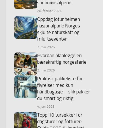
sunnmørsalpene!
20. februar 2024
Oppdag jotunheimen
nasjonalpark: Norges
skjulte naturskatt og
friluftseventyr
2. mai 2025
Hvordan planlegge en
bærekraftig norgesferie
2. mai 2026
Praktisk pakkeliste for
flyreiser med kun
håndbagasje – slik pakker
du smart og riktig
4. juni 2025
Topp 10 tursekker for
dagsturer og fotturer:
Guide 2025 til komfort,