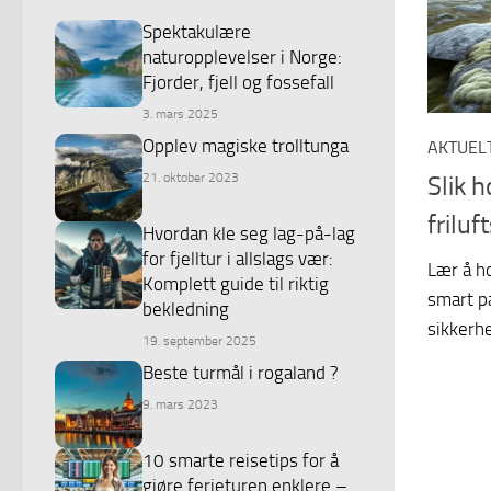
Spektakulære
naturopplevelser i Norge:
Fjorder, fjell og fossefall
3. mars 2025
Opplev magiske trolltunga
AKTUEL
21. oktober 2023
Slik 
friluf
Hvordan kle seg lag-på-lag
for fjelltur i allslags vær:
Lær å h
Komplett guide til riktig
smart pa
bekledning
sikkerhe
19. september 2025
Beste turmål i rogaland ?
9. mars 2023
10 smarte reisetips for å
gjøre ferieturen enklere –