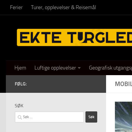
Ferier
Turer, opplevelser & Reisemål
Skip to content
Hjem
Luftige opplevelser
Geografisk utgangs
MOBIL
FØLG:
SØK
Søk
etter: