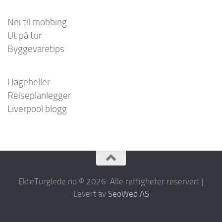
Nei til mobbing
Ut på tur
Byggevaretips
Hageheller
Reiseplanlegger
Liverpool blogg
EkteTurglede.no © 2026. Alle rettigheter reservert |
Levert av
SeoWeb AS