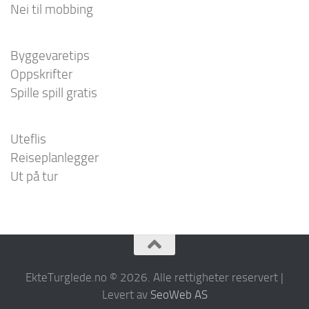
Nei til mobbing
Byggevaretips
Oppskrifter
Spille spill gratis
Uteflis
Reiseplanlegger
Ut på tur
EkteTurglede.no © 2026. Alle rettigheter reservert |
Levert av
SeoWeb AS