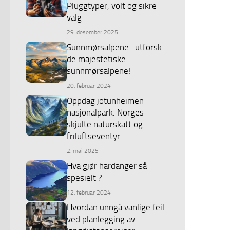
Pluggtyper, volt og sikre
valg
29. desember 2025
Sunnmørsalpene : utforsk
de majestetiske
sunnmørsalpene!
20. februar 2024
Oppdag jotunheimen
nasjonalpark: Norges
skjulte naturskatt og
friluftseventyr
2. mai 2025
Hva gjør hardanger så
spesielt ?
12. februar 2024
Hvordan unngå vanlige feil
ved planlegging av