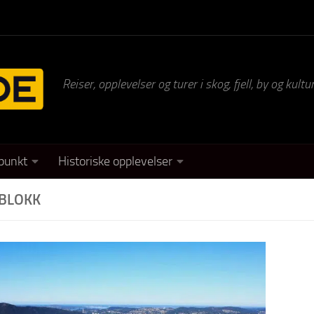
Reiser, opplevelser og turer i skog, fjell, by og kul
punkt
Historiske opplevelser
BLOKK