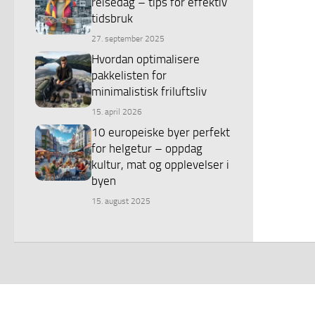
reisedag – tips for effektiv
tidsbruk
27. september 2025
Hvordan optimalisere
pakkelisten for
minimalistisk friluftsliv
15. april 2026
10 europeiske byer perfekt
for helgetur – oppdag
kultur, mat og opplevelser i
byen
15. august 2025