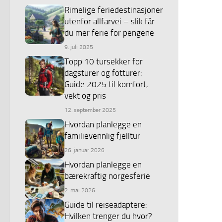
Rimelige feriedestinasjoner
utenfor allfarvei – slik får
du mer ferie for pengene
9. juli 2025
Topp 10 tursekker for
dagsturer og fotturer:
Guide 2025 til komfort,
vekt og pris
12. september 2025
Hvordan planlegge en
familievennlig fjelltur
26. januar 2026
Hvordan planlegge en
bærekraftig norgesferie
2. mai 2026
Guide til reiseadaptere:
Hvilken trenger du hvor?