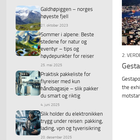
Galdhøpiggen – norges
høyeste fjell
21. oktober 2023
Sommer i alpene: Beste
stedene for natur og
eventyr – tips og
2. VERD
høydepunkter for reiser
Gesta
25. mai 2025
Praktisk pakkeliste for
Gestapo
flyreiser med kun
the exhi
håndbagasje – slik pakker
du smart og riktig
motstan
4. juni 2025
Slik holder du elektronikken
trygg under reisen: pakking,
lading, vpn og tyverisikring
20. desember 2025