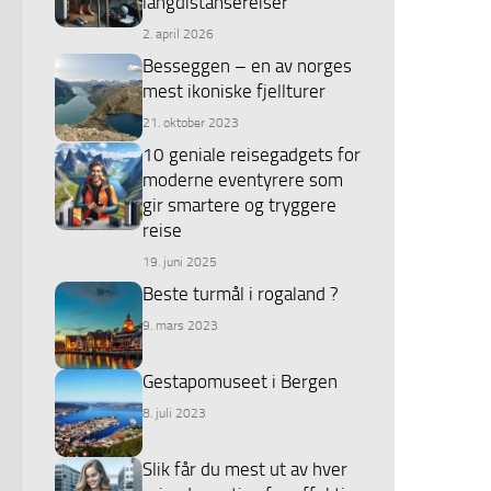
langdistansereiser
2. april 2026
Besseggen – en av norges
mest ikoniske fjellturer
21. oktober 2023
10 geniale reisegadgets for
moderne eventyrere som
gir smartere og tryggere
reise
19. juni 2025
Beste turmål i rogaland ?
9. mars 2023
Gestapomuseet i Bergen
8. juli 2023
Slik får du mest ut av hver