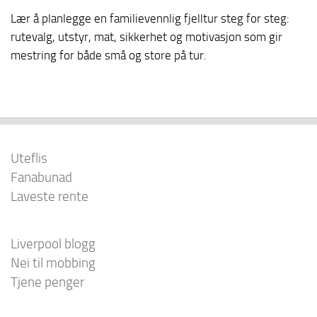
Lær å planlegge en familievennlig fjelltur steg for steg:
rutevalg, utstyr, mat, sikkerhet og motivasjon som gir
mestring for både små og store på tur.
Uteflis
Fanabunad
Laveste rente
Liverpool blogg
Nei til mobbing
Tjene penger