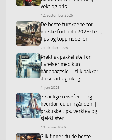
vekt og pris
12. september 2025
De beste turskoene for
norske forhold i 2025: test,
tips og toppmodeller
24. oktober 2025
Praktisk pakkeliste for
flyreiser med kun
håndbagasje – slik pakker
du smart og riktig
4. juni 2025
7 vanlige reisefeil – og
hvordan du unngår dem |
praktiske tips, verktøy og
sjekklister
10. januar 2026
Slik finner du de beste