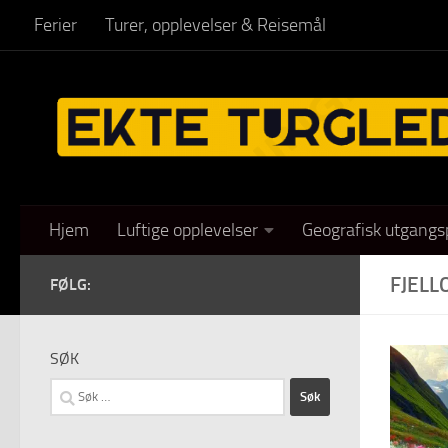
Ferier
Turer, opplevelser & Reisemål
Skip to content
Hjem
Luftige opplevelser
Geografisk utgangs
FJELL
FØLG:
SØK
Søk
etter: