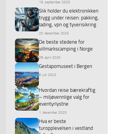
19. september 2025
Slik holder du elektronikken
trygg under reisen: pakking,
lading, vpn og tyverisikring
20. desember 2025
De beste stedene for
villmarkscamping i Norge
28. april 2026
Gestapomuseet i Bergen
8. juli 2023
Hvordan reise bærekraftig
– miljøvennlige valg for
eventyrlystne
1. desember 2025
Hva er beste
turopplevelsen i vestland