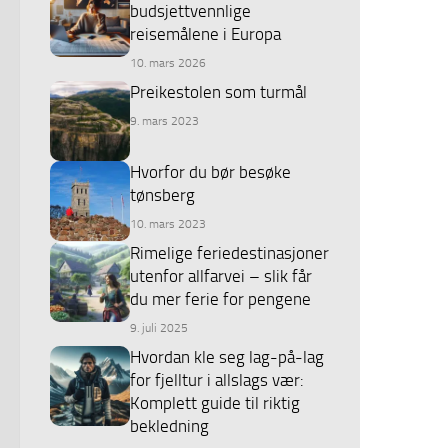
budsjettvennlige
reisemålene i Europa
10. mars 2026
Preikestolen som turmål
9. mars 2023
Hvorfor du bør besøke
tønsberg
10. mars 2023
Rimelige feriedestinasjoner
utenfor allfarvei – slik får
du mer ferie for pengene
9. juli 2025
Hvordan kle seg lag-på-lag
for fjelltur i allslags vær:
Komplett guide til riktig
bekledning