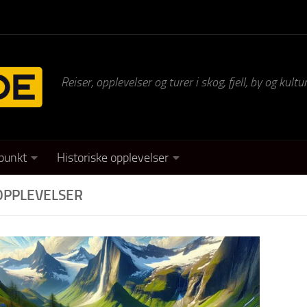
Reiser, opplevelser og turer i skog, fjell, by og kul
punkt
Historiske opplevelser
OPPLEVELSER