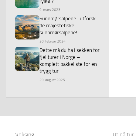
fylke ?
9. mars 2023
Sunnmørsalpene : utforsk
de majestetiske
sunnmørsalpene!
20. februar 2024
Dette må du ha i sekken for
fjellturer i Norge –
komplett pakkeliste for en
trygg tur
29. august 2025
Voksing
Ut på tur