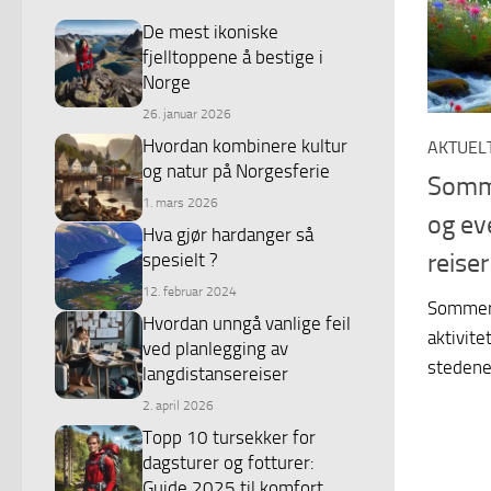
De mest ikoniske
fjelltoppene å bestige i
Norge
26. januar 2026
Hvordan kombinere kultur
AKTUEL
og natur på Norgesferie
Somme
1. mars 2026
og ev
Hva gjør hardanger så
reiser
spesielt ?
12. februar 2024
Sommer 
Hvordan unngå vanlige feil
aktivite
ved planlegging av
stedene
langdistansereiser
2. april 2026
Topp 10 tursekker for
dagsturer og fotturer:
Guide 2025 til komfort,