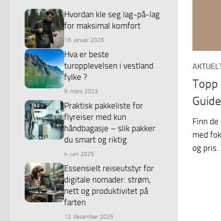
Hvordan kle seg lag-på-lag
for maksimal komfort
18. januar 2026
Hva er beste
turopplevelsen i vestland
AKTUEL
fylke ?
Topp 
9. mars 2023
Guide
Praktisk pakkeliste for
flyreiser med kun
Finn de
håndbagasje – slik pakker
med foku
du smart og riktig
og pris.
4. juni 2025
Essensielt reiseutstyr for
digitale nomader: strøm,
nett og produktivitet på
farten
12. desember 2025