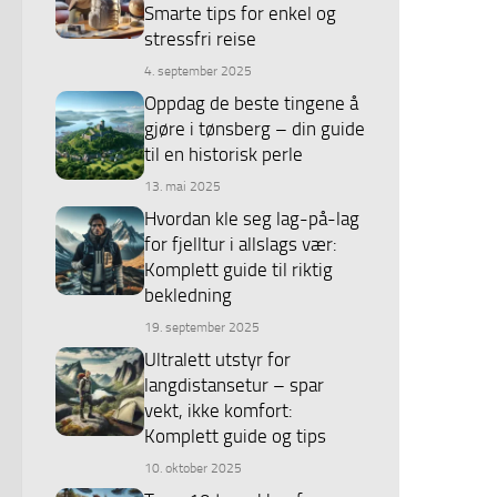
Smarte tips for enkel og
stressfri reise
4. september 2025
Oppdag de beste tingene å
gjøre i tønsberg – din guide
til en historisk perle
13. mai 2025
Hvordan kle seg lag-på-lag
for fjelltur i allslags vær:
Komplett guide til riktig
bekledning
19. september 2025
Ultralett utstyr for
langdistansetur – spar
vekt, ikke komfort:
Komplett guide og tips
10. oktober 2025