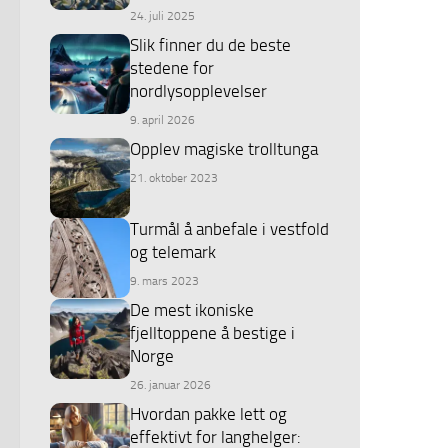
24. juli 2025
Slik finner du de beste
stedene for
nordlysopplevelser
9. april 2026
Opplev magiske trolltunga
21. oktober 2023
Turmål å anbefale i vestfold
og telemark
9. mars 2023
De mest ikoniske
fjelltoppene å bestige i
Norge
26. januar 2026
Hvordan pakke lett og
effektivt for langhelger: