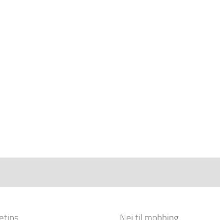
etips
Nei til mobbing