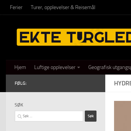
Ferier
Turer, opplevelser & Reisemål
Skip to content
Hjem
Luftige opplevelser
Geografisk utgangs
HYDR
FØLG:
SØK
Søk
etter: