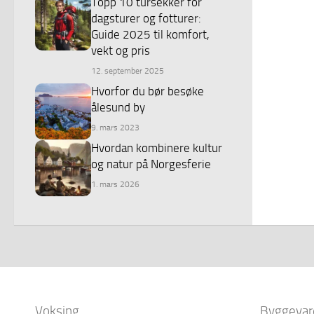
Topp 10 tursekker for
dagsturer og fotturer:
Guide 2025 til komfort,
vekt og pris
12. september 2025
Hvorfor du bør besøke
ålesund by
9. mars 2023
Hvordan kombinere kultur
og natur på Norgesferie
1. mars 2026
Voksing
Byggevar