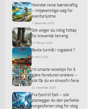
Hvordan reise bærekraftig
– miljøvennlige valg for
eventyrlystne
1. desember 2025
Slik velger du riktig fottøy
for krevende terreng
14. februar 2026
Beste turmål i rogaland ?
9. mars 2023
10 smarte reisetips for å
gjøre ferieturen enklere –
slik får du en stressfri ferie
22. november 2025
Fra fjord til fjell – slik
planlegger du den perfekte
norgesferien steg for steg