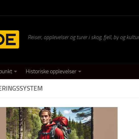
Reiser, opplevelser og turer i skog, fjell, by og kul
punkt
Historiske opplevelser
ERINGSSYSTEM