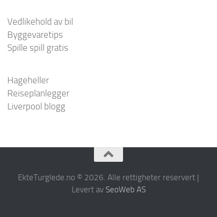
Vedlikehold av bil
Byggevaretips
Spille spill gratis
Hageheller
Reiseplanlegger
Liverpool blogg
EkteTurglede.no © 2026. Alle rettigheter reservert |
Levert av
SeoWeb AS