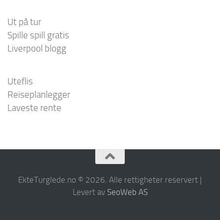
Ut på tur
Spille spill gratis
Liverpool blogg
Uteflis
Reiseplanlegger
Laveste rente
EkteTurglede.no © 2026. Alle rettigheter reservert |
Levert av
SeoWeb AS