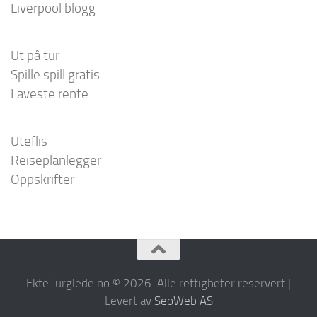
Liverpool blogg
Ut på tur
Spille spill gratis
Laveste rente
Uteflis
Reiseplanlegger
Oppskrifter
EkteTurglede.no © 2026. Alle rettigheter reservert |
Levert av
SeoWeb AS