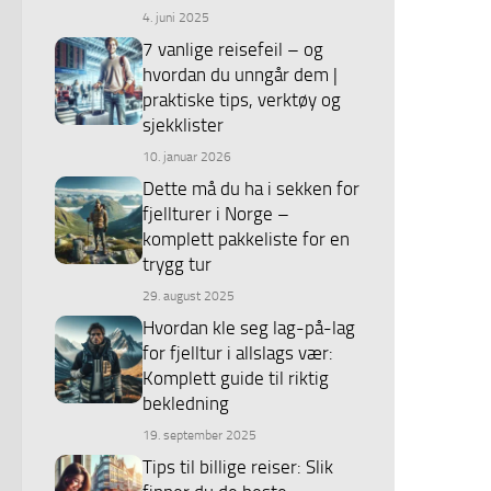
4. juni 2025
7 vanlige reisefeil – og
hvordan du unngår dem |
praktiske tips, verktøy og
sjekklister
10. januar 2026
Dette må du ha i sekken for
fjellturer i Norge –
komplett pakkeliste for en
trygg tur
29. august 2025
Hvordan kle seg lag-på-lag
for fjelltur i allslags vær:
Komplett guide til riktig
bekledning
19. september 2025
Tips til billige reiser: Slik