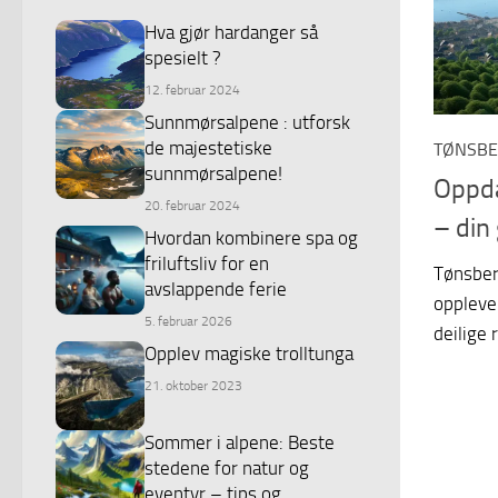
Hva gjør hardanger så
spesielt ?
12. februar 2024
Sunnmørsalpene : utforsk
de majestetiske
TØNSB
sunnmørsalpene!
Oppda
20. februar 2024
– din 
Hvordan kombinere spa og
friluftsliv for en
Tønsberg
avslappende ferie
oppleve
5. februar 2026
deilige
Opplev magiske trolltunga
21. oktober 2023
Sommer i alpene: Beste
stedene for natur og
eventyr – tips og