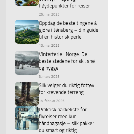
høydepunkter for reiser
25. mai 2025
Oppdag de beste tingene å
gjøre i tønsberg – din guide
til en historisk perle
13. mai 2025
Vinterferie i Norge: De
beste stedene for ski, snø
og hygge
3. mars 2025
Slik velger du riktig fottøy
for krevende terreng
14. februar 2026
Praktisk pakkeliste for
flyreiser med kun
håndbagasje – slik pakker
du smart og riktig