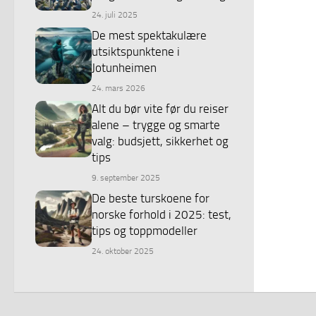
24. juli 2025
De mest spektakulære
utsiktspunktene i
Jotunheimen
24. mars 2026
Alt du bør vite før du reiser
alene – trygge og smarte
valg: budsjett, sikkerhet og
tips
9. september 2025
De beste turskoene for
norske forhold i 2025: test,
tips og toppmodeller
24. oktober 2025