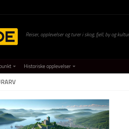
Reiser, opplevelser og turer i skog, fjell, by og kul
punkt
Historiske opplevelser
URARV