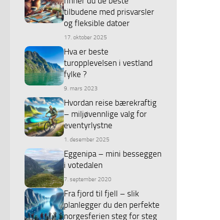
finner du de beste
tilbudene med prisvarsler
og fleksible datoer
17. oktober 2025
Hva er beste
turopplevelsen i vestland
fylke ?
9. mars 2023
Hvordan reise bærekraftig
– miljøvennlige valg for
eventyrlystne
1. desember 2025
Eggenipa – mini besseggen
i votedalen
7. september 2020
Fra fjord til fjell – slik
planlegger du den perfekte
norgesferien steg for steg